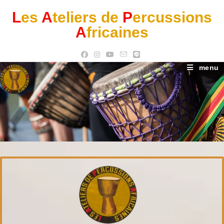
L
es
A
teliers de
P
ercussions
A
fricaines
menu