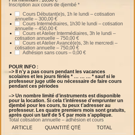
Inscription aux cours de djembé
*
Cours Débutant(e)s, 1h le lundi – cotisation
annuelle –
300,00 €
Cours Intermédiaires, 1h30 le lundi – cotisation
annuelle –
450,00 €
Cours et Atelier Intermédiaires, 3h le lundi –
cotisation annuelle –
750,00 €
Cours et Atelier Avancé(e)s, 3h le mercredi –
cotisation annuelle –
750,00 €
Adhésion sans cours –
0,00 €
POUR INFO :
–> Il n’y a pas cours pendant les vacances
scolaires et les jours fériés * … … … * sauf si le
professeur juge utile ou nécessaire de faire cours
pendant ces périodes
–> Un nombre limité d’instruments est disponible
pour la location. Si cela t’intéresse d’emprunter un
djembé pour les cours, tu peux t’adresser au
professeur. Les quatre premiers mois sont gratuits,
après quoi un tarif de 5 € par mois s’applique.
Total cotisation annuelle – adhésion et cours
ARTICLE
QUANTITÉ
QTÉ
TOTAL