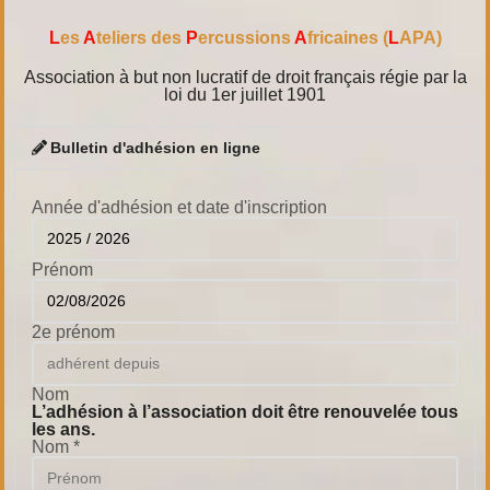
L
es
A
teliers des
P
ercussions
A
fricaines
(
L
APA)
Association à but non lucratif de droit français régie par la
loi du 1er juillet 1901
Bulletin d'adhésion en ligne
Année d'adhésion et date d'inscription
Prénom
2e prénom
Nom
L’adhésion à l’association doit être renouvelée tous
les ans.
Nom
*