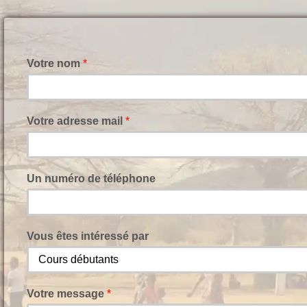
Votre nom
*
Votre adresse mail
*
Un numéro de téléphone
Vous êtes intéressé par
Votre message
*