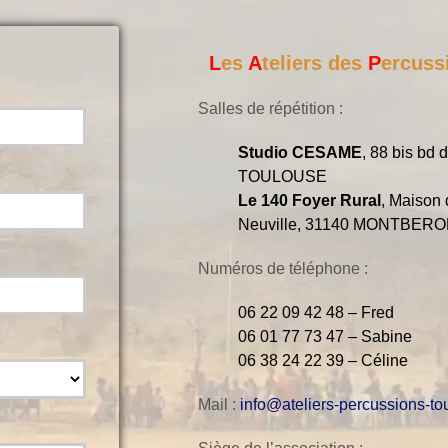
L
es
A
teliers des
P
ercuss
Salles de répétition :
Studio CESAME
, 88 bis bd 
TOULOUSE
Le 140 Foyer Rural
, Maison 
Neuville, 31140 MONTBER
Numéros de téléphone :
06 22 09 42 48 – Fred
06 01 77 73 47 – Sabine
06 38 24 22 39 – Céline
Mail :
info@ateliers-percussions-tou