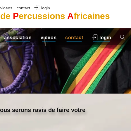
videos
contact
login
s de
P
ercussions
A
fricaines
association
videos
contact
login
ous serons ravis de faire votre