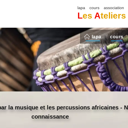
lapa
cours
association
L
es
A
telier
lapa
cours
ar la musique et les percussions africaines - N
connaissance