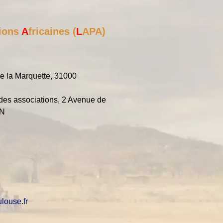
ions
A
fricaines
(
L
APA)
de la Marquette, 31000
des associations, 2 Avenue de
ON
louse.fr