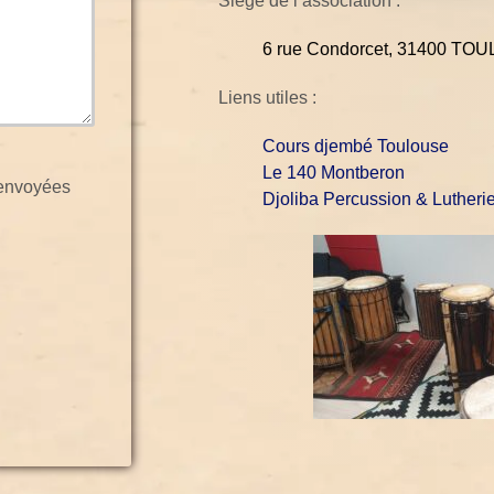
Siège de l’association :
6 rue Condorcet, 31400 TO
Liens utiles :
Cours djembé Toulouse
Le 140 Montberon
 envoyées
Djoliba Percussion & Luther