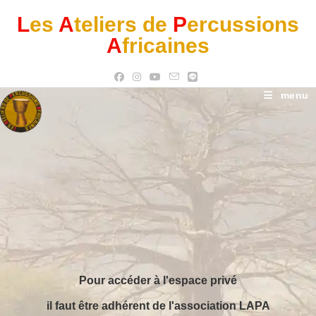
Skip
to
L
es
A
teliers de
P
ercussions
content
A
fricaines
menu
Pour accéder à l'espace privé
il faut être adhérent de l'association LAPA