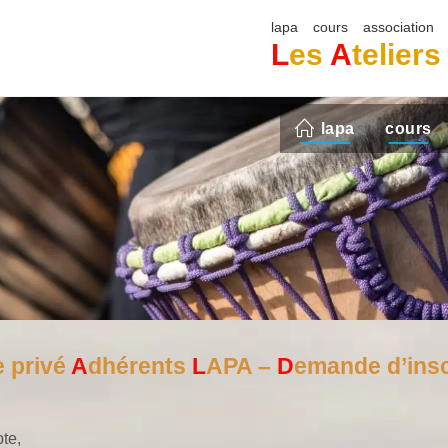
lapa
cours
association
L
es
A
telier
lapa
cours
e
privé
A
dhérents
L
APA –
D
emande d’insc
te,