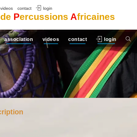
videos
contact
login
s de
P
ercussions
A
fricaines
association
videos
contact
login
ription